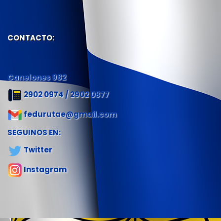
CONTACTO:
Canelones 982
2902 0974 / 2902 0877
fedurutae@gmail.com
SEGUINOS EN:
Twitter
Instagram